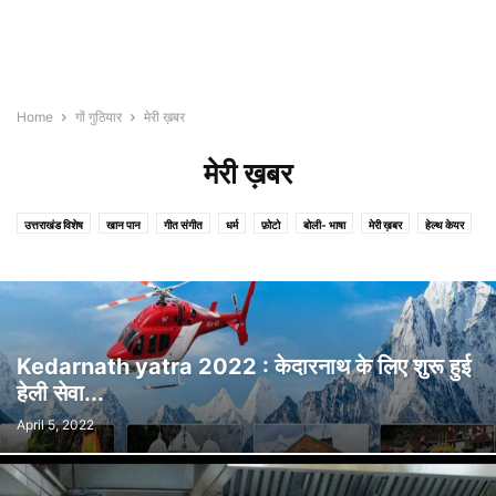
Home
गों गुठियार
मेरी ख़बर
मेरी ख़बर
उत्तराखंड विशेष
खान पान
गीत संगीत
धर्म
फ़ोटो
बोली- भाषा
मेरी ख़बर
हेल्थ केयर
Kedarnath yatra 2022 : केदारनाथ के लिए शुरू हुई
हेली सेवा...
April 5, 2022