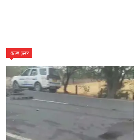
ताज़ा ख़बर