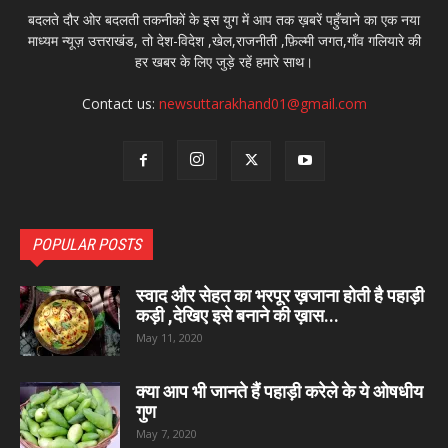
बदलते दौर ओर बदलती तकनीकों के इस युग में आप तक ख़बरें पहुँचाने का एक नया
माध्यम न्यूज़ उत्तराखंड, तो देश-विदेश ,खेल,राजनीती ,फ़िल्मी जगत,गाँव गलियारे की
हर खबर के लिए जुड़े रहें हमारे साथ।
Contact us:
newsuttarakhand01@gmail.com
POPULAR POSTS
स्वाद और सेहत का भरपूर ख़जाना होती है पहाड़ी
कड़ी ,देखिए इसे बनाने की ख़ास...
May 11, 2020
क्या आप भी जानते हैं पहाड़ी करेले के ये ओषधीय
गुण
May 7, 2020