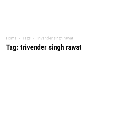
Home
Tags
Trivender singh rawat
Tag: trivender singh rawat