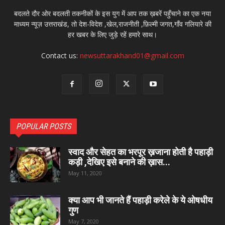
बदलते दौर ओर बदलती तकनीकों के इस युग में आप तक ख़बरें पहुँचाने का एक नया
माध्यम न्यूज़ उत्तराखंड, तो देश-विदेश ,खेल,राजनीती ,फ़िल्मी जगत,गाँव गलियारे की
हर खबर के लिए जुड़े रहें हमारे साथ।
Contact us:
newsuttarakhand01@gmail.com
POPULAR POSTS
स्वाद और सेहत का भरपूर ख़जाना होती है पहाड़ी
कड़ी ,देखिए इसे बनाने की ख़ास...
May 11, 2020
क्या आप भी जानते हैं पहाड़ी करेले के ये ओषधीय
गुण
May 7, 2020