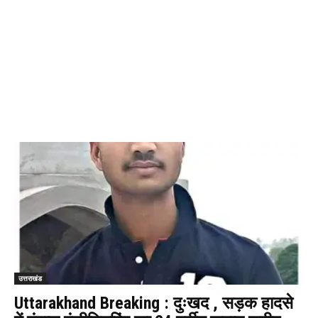
उत्तराखंड
Uttarakhand Breaking : दुःखद , सड़क हादसे