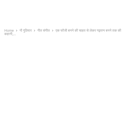
Home
गों गुठियार
गीत संगीत
एक फौजी बनने की चाहत से लेकर गढ़रत्न बनने तक की
कहानी,...