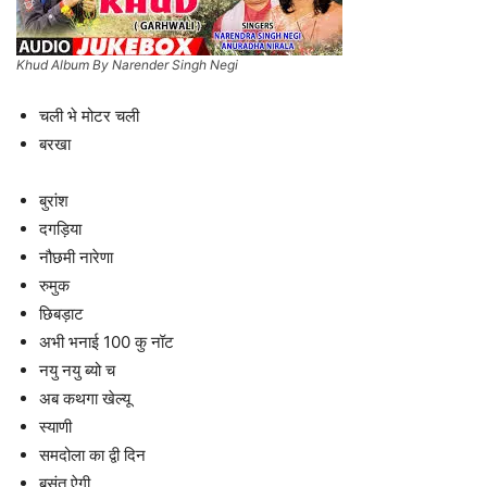
Khud Album By Narender Singh Negi
चली भे मोटर चली
बरखा
बुरांश
दगड़िया
नौछमी नारेणा
रुमुक
छिबड़ाट
अभी भनाई 100 कु नॉट
नयु नयु ब्यो च
अब कथगा खेल्यू
स्याणी
समदोला का द्वी दिन
बसंत ऐगी