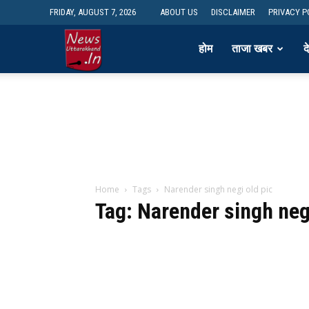
FRIDAY, AUGUST 7, 2026
ABOUT US
DISCLAIMER
PRIVACY P
newsdesk
होम
ताजा खबर
द
Home
Tags
Narender singh negi old pic
Tag: Narender singh negi