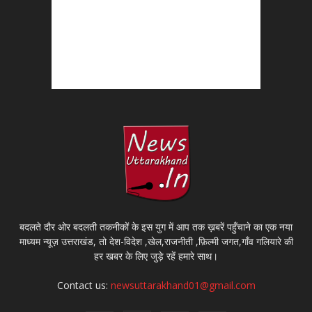
बदलते दौर ओर बदलती तकनीकों के इस युग में आप तक ख़बरें पहुँचाने का एक नया
माध्यम न्यूज़ उत्तराखंड, तो देश-विदेश ,खेल,राजनीती ,फ़िल्मी जगत,गाँव गलियारे की
हर खबर के लिए जुड़े रहें हमारे साथ।
Contact us:
newsuttarakhand01@gmail.com