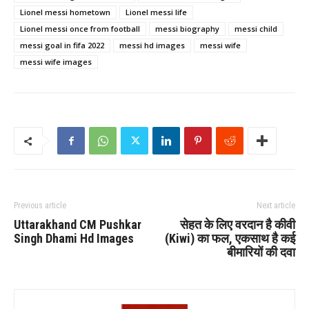
Lionel messi hometown
Lionel messi life
Lionel messi once from football
messi biography
messi child
messi goal in fifa 2022
messi hd images
messi wife
messi wife images
Previous article
Next article
Uttarakhand CM Pushkar
सेहत के लिए वरदान है कीवी
Singh Dhami Hd Images
(Kiwi) का फल, एकसाथ है कई
बीमारियों की दवा