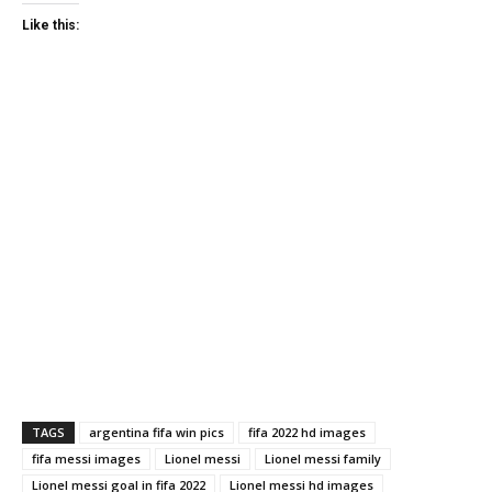
Like this:
TAGS
argentina fifa win pics
fifa 2022 hd images
fifa messi images
Lionel messi
Lionel messi family
Lionel messi goal in fifa 2022
Lionel messi hd images