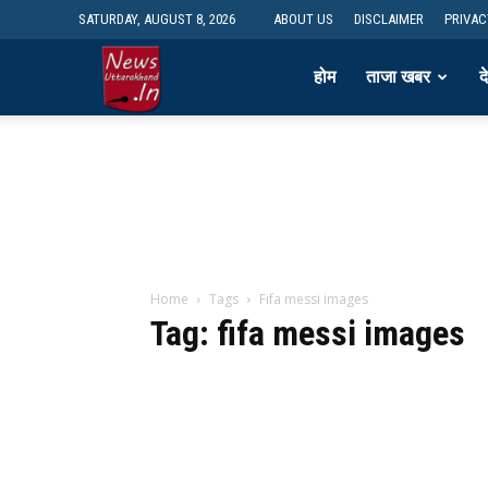
SATURDAY, AUGUST 8, 2026
ABOUT US
DISCLAIMER
PRIVAC
newsdesk
होम
ताजा खबर
द
Home
Tags
Fifa messi images
Tag: fifa messi images