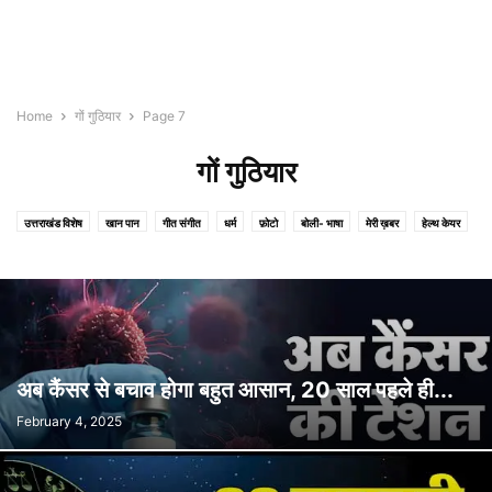
Home
गों गुठियार
Page 7
गों गुठियार
उत्तराखंड विशेष
खान पान
गीत संगीत
धर्म
फ़ोटो
बोली- भाषा
मेरी ख़बर
हेल्थ केयर
अब कैंसर से बचाव होगा बहुत आसान, 20 साल पहले ही...
February 4, 2025