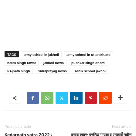
TAGS
army school in jakholi
army school in uttarakhand
harak singh rawat
jakholi news
pushkar singh dhami
RAjnath singh
rudraprayag news
senik school jakholi
Previous article
Next article
Kedarnath yatra 2022 :
दुखद खबर: प्रसिद्ध गायक व रंगकर्मी नवीन