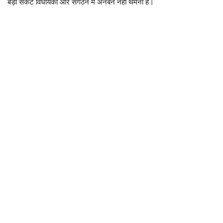
बड़ा संकट विधायकों और संगठन में अनबन नहीं थमना है।