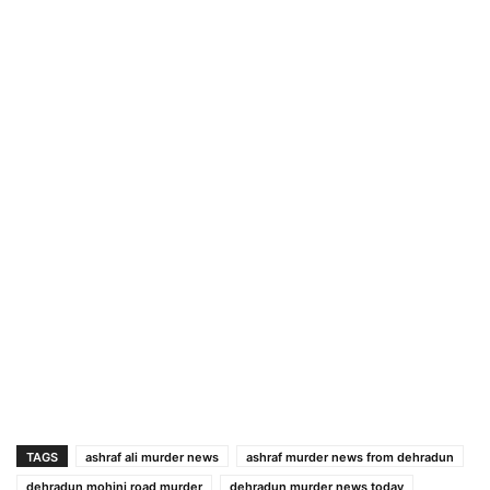
TAGS
ashraf ali murder news
ashraf murder news from dehradun
dehradun mohini road murder
dehradun murder news today