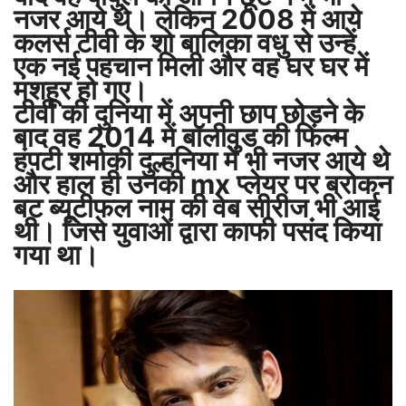
नजर आये थे। लेकिन 2008 में आये
कलर्स टीवी के शो बालिका वधु से उन्हें
एक नई पहचान मिली और वह घर घर में
मशहूर हो गए।
टीवी की दुनिया में अपनी छाप छोड़ने के
बाद वह 2014 में बॉलीवुड की फिल्म
हंपटी शर्माकी दुल्हनिया में भी नजर आये थे
और हाल ही उनकी mx प्लेयर पर ब्रोकन
बट ब्यूटीफल नाम की वेब सीरीज भी आई
थी। जिसे युवाओं द्वारा काफी
पसंद किया
गया था।