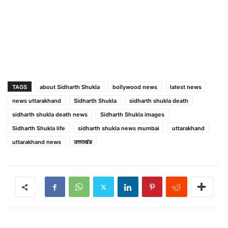
TAGS
about Sidharth Shukla
bollywood news
latest news
news uttarakhand
Sidharth Shukla
sidharth shukla death
sidharth shukla death news
Sidharth Shukla images
Sidharth Shukla life
sidharth shukla news mumbai
uttarakhand
uttarakhand news
उत्तराखंड