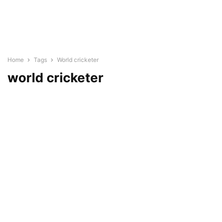
Home
Tags
World cricketer
world cricketer