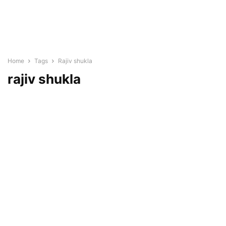
Home
Tags
Rajiv shukla
rajiv shukla