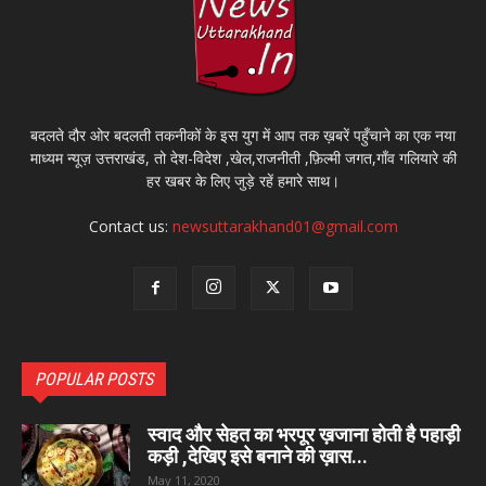
बदलते दौर ओर बदलती तकनीकों के इस युग में आप तक ख़बरें पहुँचाने का एक नया
माध्यम न्यूज़ उत्तराखंड, तो देश-विदेश ,खेल,राजनीती ,फ़िल्मी जगत,गाँव गलियारे की
हर खबर के लिए जुड़े रहें हमारे साथ।
Contact us:
newsuttarakhand01@gmail.com
POPULAR POSTS
स्वाद और सेहत का भरपूर ख़जाना होती है पहाड़ी
कड़ी ,देखिए इसे बनाने की ख़ास...
May 11, 2020