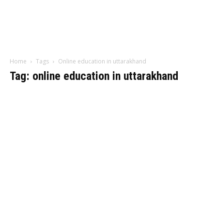
Home
Tags
Online education in uttarakhand
Tag: online education in uttarakhand