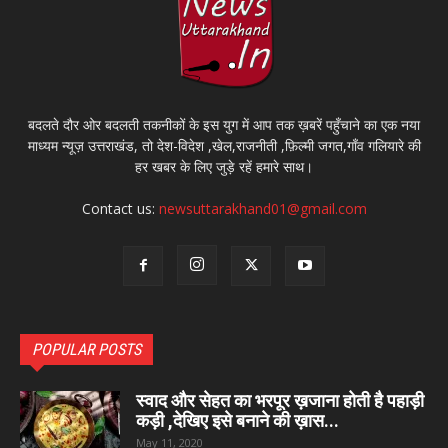
बदलते दौर ओर बदलती तकनीकों के इस युग में आप तक ख़बरें पहुँचाने का एक नया
माध्यम न्यूज़ उत्तराखंड, तो देश-विदेश ,खेल,राजनीती ,फ़िल्मी जगत,गाँव गलियारे की
हर खबर के लिए जुड़े रहें हमारे साथ।
Contact us:
newsuttarakhand01@gmail.com
POPULAR POSTS
स्वाद और सेहत का भरपूर ख़जाना होती है पहाड़ी
कड़ी ,देखिए इसे बनाने की ख़ास...
May 11, 2020