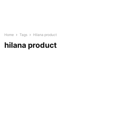
Home
Tags
Hilana product
hilana product