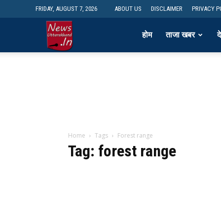
FRIDAY, AUGUST 7, 2026
ABOUT US
DISCLAIMER
PRIVACY P
newsdesk
होम
ताजा खबर
द
Home
Tags
Forest range
Tag: forest range