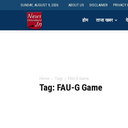
SUNDAY, AUGUST 9, 2026
ABOUT US
DISCLAIMER
PRIVACY 
newsdesk
होम
ताजा खबर
द
Home
Tags
FAU-G Game
Tag: FAU-G Game