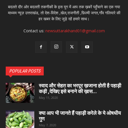
बदलते दौर ओर बदलती तकनीकों के इस युग में आप तक ख़बरें पहुँचाने का एक नया
माध्यम न्यूज़ उत्तराखंड, तो देश-विदेश ,खेल,राजनीती ,फ़िल्मी जगत,गाँव गलियारे की
हर खबर के लिए जुड़े रहें हमारे साथ।
Contact us:
newsuttarakhand01@gmail.com
POPULAR POSTS
स्वाद और सेहत का भरपूर ख़जाना होती है पहाड़ी
कड़ी ,देखिए इसे बनाने की ख़ास...
May 11, 2020
क्या आप भी जानते हैं पहाड़ी करेले के ये ओषधीय
गुण
May 7, 2020