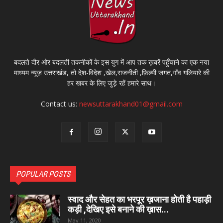
बदलते दौर ओर बदलती तकनीकों के इस युग में आप तक ख़बरें पहुँचाने का एक नया
माध्यम न्यूज़ उत्तराखंड, तो देश-विदेश ,खेल,राजनीती ,फ़िल्मी जगत,गाँव गलियारे की
हर खबर के लिए जुड़े रहें हमारे साथ।
Contact us:
newsuttarakhand01@gmail.com
POPULAR POSTS
स्वाद और सेहत का भरपूर ख़जाना होती है पहाड़ी
कड़ी ,देखिए इसे बनाने की ख़ास...
May 11, 2020