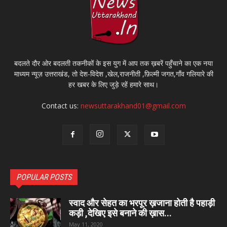
बदलते दौर ओर बदलती तकनीकों के इस युग में आप तक ख़बरें पहुँचाने का एक नया
माध्यम न्यूज़ उत्तराखंड, तो देश-विदेश ,खेल,राजनीती ,फ़िल्मी जगत,गाँव गलियारे की
हर खबर के लिए जुड़े रहें हमारे साथ।
Contact us:
newsuttarakhand01@gmail.com
POPULAR POSTS
स्वाद और सेहत का भरपूर ख़जाना होती है पहाड़ी
कड़ी ,देखिए इसे बनाने की ख़ास...
May 11, 2020