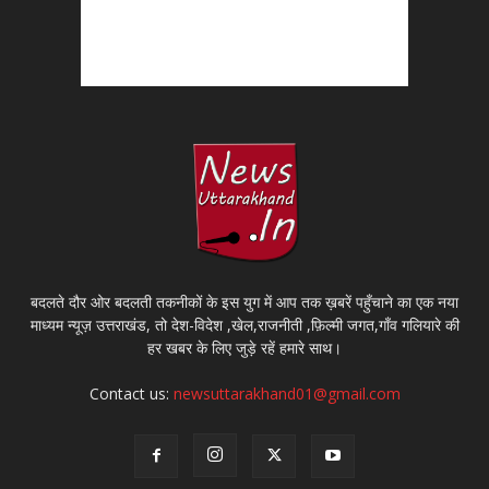
बदलते दौर ओर बदलती तकनीकों के इस युग में आप तक ख़बरें पहुँचाने का एक नया
माध्यम न्यूज़ उत्तराखंड, तो देश-विदेश ,खेल,राजनीती ,फ़िल्मी जगत,गाँव गलियारे की
हर खबर के लिए जुड़े रहें हमारे साथ।
Contact us:
newsuttarakhand01@gmail.com