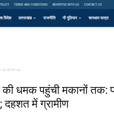
POLICY
TERMS AND CONDITIONS
ADVERTISE WITH US
CONTACT US
ेश विदेश
उत्तराखंड
राजनीति
गों गुठियार
चारधाम यात्रा
पड़ गईं दरारें, इस...
 की धमक पहुंची मकानों तक: पड़
 दहशत में ग्रामीण