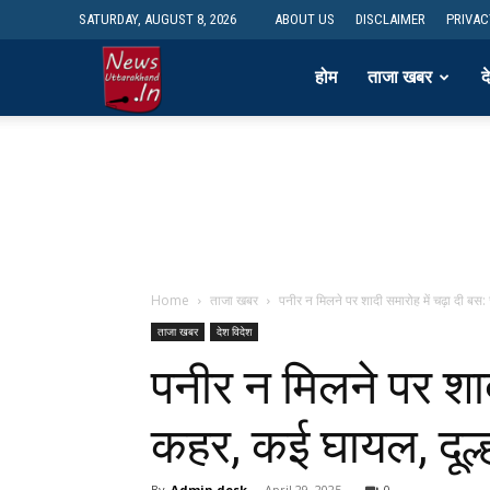
SATURDAY, AUGUST 8, 2026
ABOUT US
DISCLAIMER
PRIVAC
newsdesk
होम
ताजा खबर
द
Home
ताजा खबर
पनीर न मिलने पर शादी समारोह में चढ़ा दी बस: चं
ताजा खबर
देश विदेश
पनीर न मिलने पर शाद
कहर, कई घायल, दूल्हा
By
Admin desk
-
April 29, 2025
0