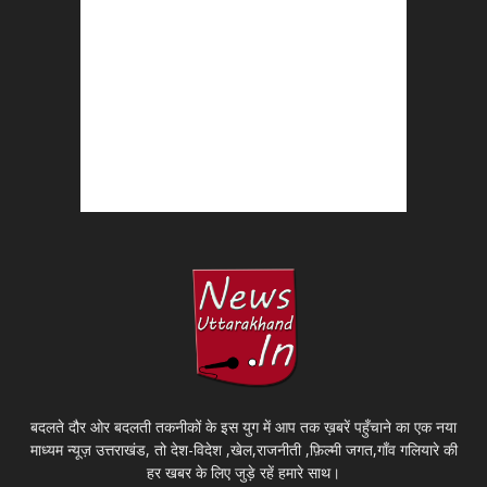
बदलते दौर ओर बदलती तकनीकों के इस युग में आप तक ख़बरें पहुँचाने का एक नया
माध्यम न्यूज़ उत्तराखंड, तो देश-विदेश ,खेल,राजनीती ,फ़िल्मी जगत,गाँव गलियारे की
हर खबर के लिए जुड़े रहें हमारे साथ।