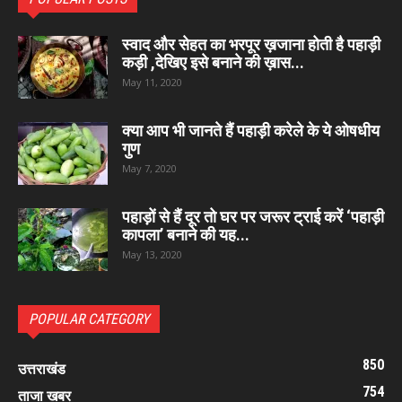
स्वाद और सेहत का भरपूर ख़जाना होती है पहाड़ी
कड़ी ,देखिए इसे बनाने की ख़ास...
May 11, 2020
क्या आप भी जानते हैं पहाड़ी करेले के ये ओषधीय
गुण
May 7, 2020
पहाड़ों से हैं दूर तो घर पर जरूर ट्राई करें ‘पहाड़ी
कापला’ बनाने की यह...
May 13, 2020
POPULAR CATEGORY
850
उत्तराखंड
754
ताजा खबर