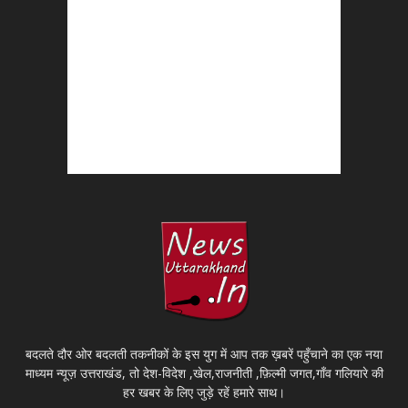
बदलते दौर ओर बदलती तकनीकों के इस युग में आप तक ख़बरें पहुँचाने का एक नया
माध्यम न्यूज़ उत्तराखंड, तो देश-विदेश ,खेल,राजनीती ,फ़िल्मी जगत,गाँव गलियारे की
हर खबर के लिए जुड़े रहें हमारे साथ।