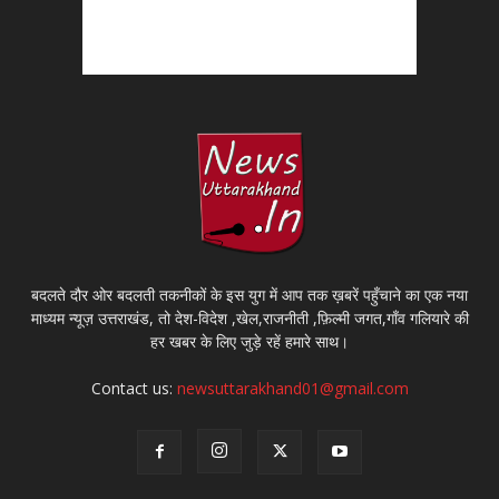
बदलते दौर ओर बदलती तकनीकों के इस युग में आप तक ख़बरें पहुँचाने का एक नया
माध्यम न्यूज़ उत्तराखंड, तो देश-विदेश ,खेल,राजनीती ,फ़िल्मी जगत,गाँव गलियारे की
हर खबर के लिए जुड़े रहें हमारे साथ।
Contact us:
newsuttarakhand01@gmail.com