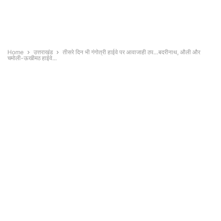
Home
उत्तराखंड
तीसरे दिन भी गंगोत्री हाईवे पर आवाजाही ठप…बदरीनाथ, औली और
चमोली-ऊखीमठ हाईवे...