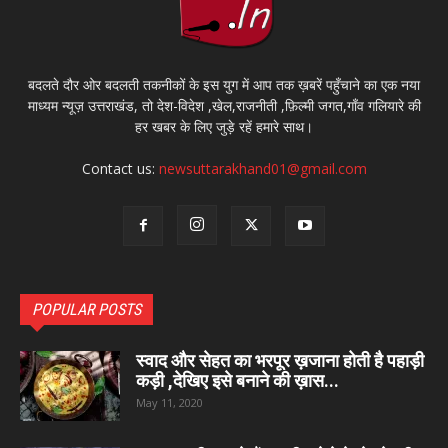
बदलते दौर ओर बदलती तकनीकों के इस युग में आप तक ख़बरें पहुँचाने का एक नया
माध्यम न्यूज़ उत्तराखंड, तो देश-विदेश ,खेल,राजनीती ,फ़िल्मी जगत,गाँव गलियारे की
हर खबर के लिए जुड़े रहें हमारे साथ।
Contact us:
newsuttarakhand01@gmail.com
POPULAR POSTS
स्वाद और सेहत का भरपूर ख़जाना होती है पहाड़ी
कड़ी ,देखिए इसे बनाने की ख़ास...
May 11, 2020