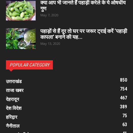
क्या आप भी जानते हैं पहाड़ी करेले के ये ओषधीय
गुण
May 7, 2020
पहाड़ों से हैं दूर तो घर पर जरूर ट्राई करें ‘पहाड़ी
कापला’ बनाने की यह...
May 13, 2020
POPULAR CATEGORY
850
उत्तराखंड
754
ताजा खबर
467
देहरादून
389
देश विदेश
75
हरिद्वार
63
नैनीताल