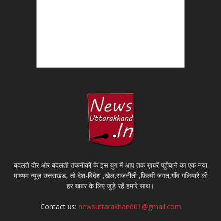
बदलते दौर ओर बदलती तकनीकों के इस युग में आप तक ख़बरें पहुँचाने का एक नया
माध्यम न्यूज़ उत्तराखंड, तो देश-विदेश ,खेल,राजनीती ,फ़िल्मी जगत,गाँव गलियारे की
हर खबर के लिए जुड़े रहें हमारे साथ।
Contact us:
newsuttarakhand01@gmail.com