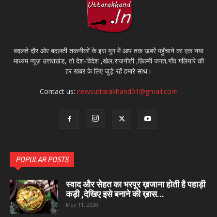
बदलते दौर ओर बदलती तकनीकों के इस युग में आप तक ख़बरें पहुँचाने का एक नया
माध्यम न्यूज़ उत्तराखंड, तो देश-विदेश ,खेल,राजनीती ,फ़िल्मी जगत,गाँव गलियारे की
हर खबर के लिए जुड़े रहें हमारे साथ।
Contact us:
newsuttarakhand01@gmail.com
POPULAR POSTS
स्वाद और सेहत का भरपूर ख़जाना होती है पहाड़ी
कड़ी ,देखिए इसे बनाने की ख़ास...
May 11, 2020