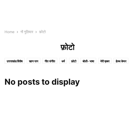
Home
गों गुठियार
फ़ोटो
फ़ोटो
उत्तराखंड विशेष
खान पान
गीत संगीत
धर्म
फ़ोटो
बोली- भाषा
मेरी ख़बर
हेल्थ केयर
No posts to display