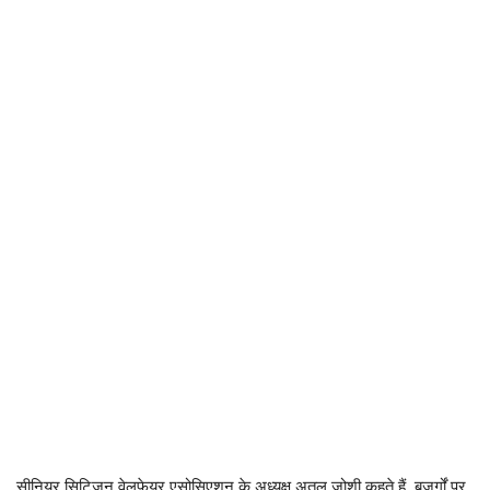
सीनियर सिटिजन वेलफेयर एसोसिएशन के अध्यक्ष अतुल जोशी कहते हैं, बुजुर्गों पर