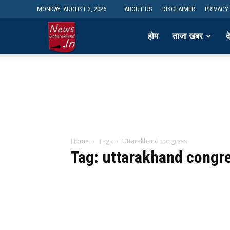
MONDAY, AUGUST 3, 2026
ABOUT US
DISCLAIMER
PRIVACY
newsdesk
होम
ताजा खबर
द
Home
Tags
Uttarakhand congress
Tag: uttarakhand congr