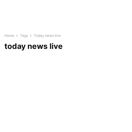
Home
Tags
Today news live
today news live