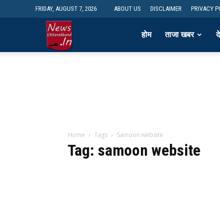
FRIDAY, AUGUST 7, 2026
ABOUT US
DISCLAIMER
PRIVACY P
newsdesk
होम
ताजा खबर
द
Home
Tags
Samoon website
Tag: samoon website