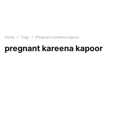
Home
Tags
Pregnant kareena kapoor
pregnant kareena kapoor