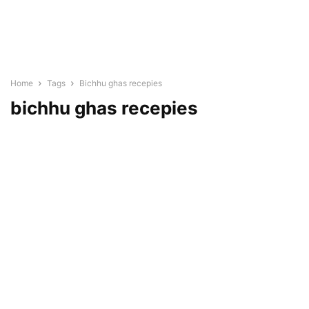
Home
Tags
Bichhu ghas recepies
bichhu ghas recepies