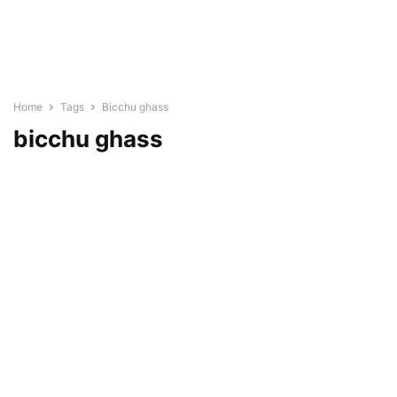
Home
Tags
Bicchu ghass
bicchu ghass