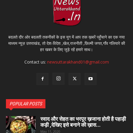
बदलते दौर ओर बदलती तकनीकों के इस युग में आप तक ख़बरें पहुँचाने का एक नया
माध्यम न्यूज़ उत्तराखंड, तो देश-विदेश ,खेल,राजनीती ,फ़िल्मी जगत,गाँव गलियारे की
हर खबर के लिए जुड़े रहें हमारे साथ।
Contact us:
newsuttarakhand01@gmail.com
POPULAR POSTS
स्वाद और सेहत का भरपूर ख़जाना होती है पहाड़ी
कड़ी ,देखिए इसे बनाने की ख़ास...
May 11, 2020