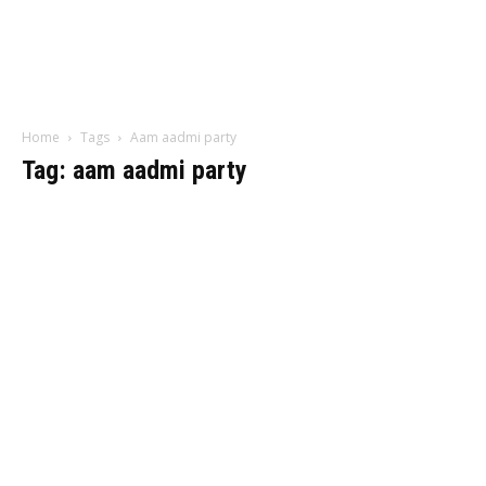
Home
Tags
Aam aadmi party
Tag: aam aadmi party