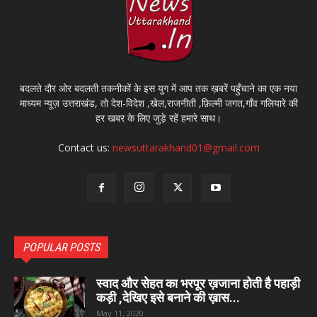
बदलते दौर ओर बदलती तकनीकों के इस युग में आप तक ख़बरें पहुँचाने का एक नया
माध्यम न्यूज़ उत्तराखंड, तो देश-विदेश ,खेल,राजनीती ,फ़िल्मी जगत,गाँव गलियारे की
हर खबर के लिए जुड़े रहें हमारे साथ।
Contact us:
newsuttarakhand01@gmail.com
POPULAR POSTS
स्वाद और सेहत का भरपूर ख़जाना होती है पहाड़ी
कड़ी ,देखिए इसे बनाने की ख़ास...
May 11, 2020