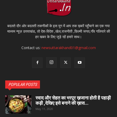
बदलते दौर ओर बदलती तकनीकों के इस युग में आप तक ख़बरें पहुँचाने का एक नया
माध्यम न्यूज़ उत्तराखंड, तो देश-विदेश ,खेल,राजनीती ,फ़िल्मी जगत,गाँव गलियारे की
हर खबर के लिए जुड़े रहें हमारे साथ।
Contact us:
newsuttarakhand01@gmail.com
POPULAR POSTS
स्वाद और सेहत का भरपूर ख़जाना होती है पहाड़ी
कड़ी ,देखिए इसे बनाने की ख़ास...
May 11, 2020