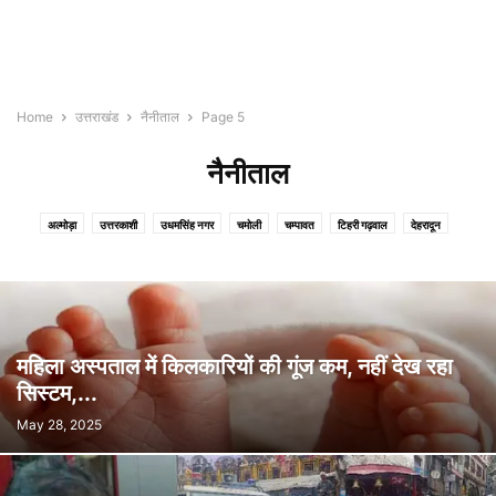
Home
उत्तराखंड
नैनीताल
Page 5
नैनीताल
अल्मोड़ा
उत्तरकाशी
उधमसिंह नगर
चमोली
चम्पावत
टिहरी गढ़वाल
देहरादून
नैनीताल
पिथौरागढ़
पौड़ी गढ़वाल
बागेश्वर
रुद्रप्रयाग
हरिद्वार
महिला अस्पताल में किलकारियों की गूंज कम, नहीं देख रहा
सिस्टम,...
May 28, 2025