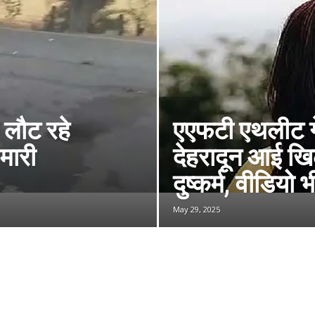
 लौट रहे
एएफटी एथलीट गेम्
मारी
देहरादून आई खि
दुष्कर्म, वीडियो 
May 29, 2025