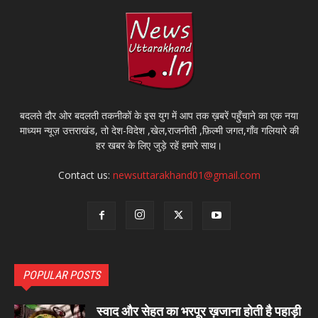
बदलते दौर ओर बदलती तकनीकों के इस युग में आप तक ख़बरें पहुँचाने का एक नया
माध्यम न्यूज़ उत्तराखंड, तो देश-विदेश ,खेल,राजनीती ,फ़िल्मी जगत,गाँव गलियारे की
हर खबर के लिए जुड़े रहें हमारे साथ।
Contact us:
newsuttarakhand01@gmail.com
POPULAR POSTS
स्वाद और सेहत का भरपूर ख़जाना होती है पहाड़ी