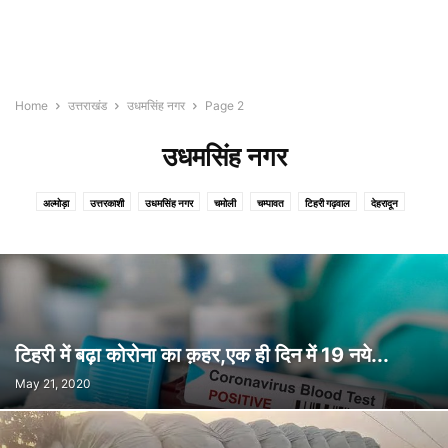
Home
उत्तराखंड
उधमसिंह नगर
Page 2
उधमसिंह नगर
अल्मोड़ा
उत्तरकाशी
उधमसिंह नगर
चमोली
चम्पावत
टिहरी गढ़वाल
देहरादून
नैनीताल
पिथौरागढ़
पौड़ी गढ़वाल
बागेश्वर
रुद्रप्रयाग
हरिद्वार
टिहरी में बढ़ा कोरोना का क़हर,एक ही दिन में 19 नये...
May 21, 2020